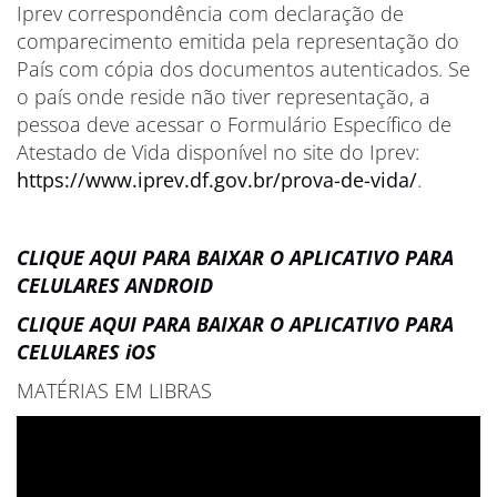
Iprev correspondência com declaração de
comparecimento emitida pela representação do
País com cópia dos documentos autenticados. Se
o país onde reside não tiver representação, a
pessoa deve acessar o Formulário Específico de
Atestado de Vida disponível no site do Iprev:
https://www.iprev.df.gov.br/prova-de-vida/
.
CLIQUE AQUI PARA BAIXAR O APLICATIVO PARA
CELULARES ANDROID
CLIQUE AQUI PARA BAIXAR O APLICATIVO PARA
CELULARES iOS
MATÉRIAS EM LIBRAS