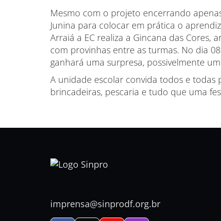
Mesmo com o projeto encerrando apenas ao
Junina para colocar em prática o aprendi
Arraiá a EC realiza a Gincana das Cores, 
com provinhas entre as turmas. No dia 08
ganhará uma surpresa, possivelmente um 
A unidade escolar convida todos e todas p
brincadeiras, pescaria e tudo que uma fest
imprensa@sinprodf.org.br