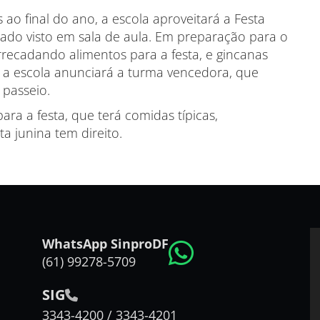
 final do ano, a escola aproveitará a Festa
zado visto em sala de aula. Em preparação para o
arrecadando alimentos para a festa, e gincanas
 a escola anunciará a turma vencedora, que
passeio.
ara a festa, que terá comidas típicas,
a junina tem direito.
WhatsApp SinproDF
(61) 99278-5709
SIG
3343-4200 / 3343-4201