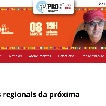
R
e
Notícias
Atendimentos
Benefícios
Recadastre-se
s regionais da próxima