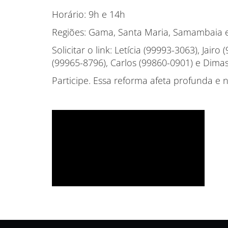
Horário: 9h e 14h
Regiões: Gama, Santa Maria, Samambaia 
Solicitar o link: Letícia (99993-3063), Jai
(99965-8796), Carlos (99860-0901) e Dimas
Participe. Essa reforma afeta profunda e 