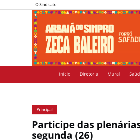
O Sindicato
Início
Diretoria
Mural
Saúd
Principal
Participe das plenária
segunda (26)