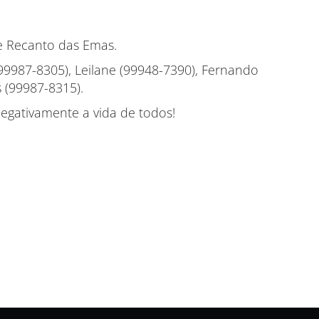
e Recanto das Emas.
ro (99987-8305), Leilane (99948-7390), Fernando
 (99987-8315).
negativamente a vida de todos!