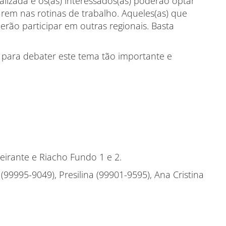
lizada e os(as) interessados(as) poderão optar
rem nas rotinas de trabalho. Aqueles(as) que
rão participar em outras regionais. Basta
 para debater este tema tão importante e
eirante e Riacho Fundo 1 e 2.
h (99995-9049), Presilina (99901-9595), Ana Cristina