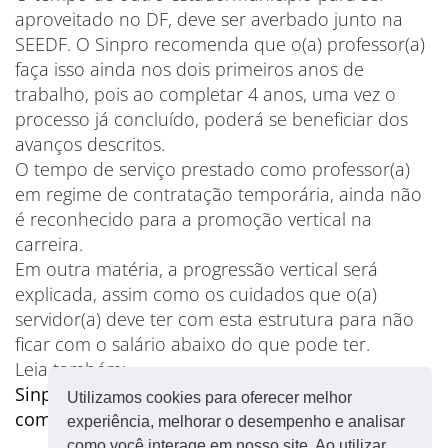
aproveitado no DF, deve ser averbado junto na
SEEDF. O Sinpro recomenda que o(a) professor(a)
faça isso ainda nos dois primeiros anos de
trabalho, pois ao completar 4 anos, uma vez o
processo já concluído, poderá se beneficiar dos
avanços descritos.
O tempo de serviço prestado como professor(a)
em regime de contratação temporária, ainda não
é reconhecido para a promoção vertical na
carreira.
Em outra matéria, a progressão vertical será
explicada, assim como os cuidados que o(a)
servidor(a) deve ter com esta estrutura para não
ficar com o salário abaixo do que pode ter.
Leia também:
Sinpro fará série de matérias a respeito da
Utilizamos cookies para oferecer melhor
composição do salário do professor
experiência, melhorar o desempenho e analisar
como você interage em nosso site. Ao utilizar