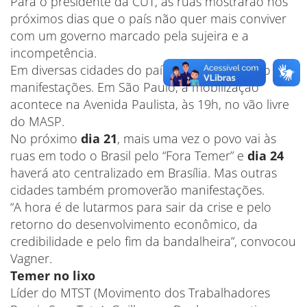
Para o presidente da CUT, as ruas mostrarão nos
próximos dias que o país não quer mais conviver
com um governo marcado pela sujeira e a
incompetência.
Em diversas cidades do país hoje acontecerão
manifestações. Em São Paulo, a mobilização
acontece na Avenida Paulista, às 19h, no vão livre
do MASP.
No próximo
dia 21
, mais uma vez o povo vai às
ruas em todo o Brasil pelo “Fora Temer” e
dia 24
haverá ato centralizado em Brasília. Mas outras
cidades também promoverão manifestações.
“A hora é de lutarmos para sair da crise e pelo
retorno do desenvolvimento econômico, da
credibilidade e pelo fim da bandalheira”, convocou
Vagner.
Temer no lixo
Líder do MTST (Movimento dos Trabalhadores