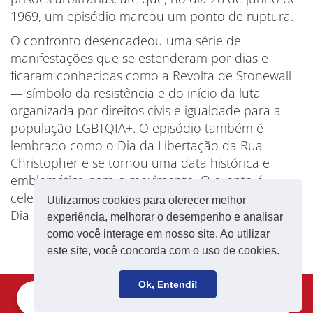
1969, um episódio marcou um ponto de ruptura.
O confronto desencadeou uma série de
manifestações que se estenderam por dias e
ficaram conhecidas como a Revolta de Stonewall
— símbolo da resistência e do início da luta
organizada por direitos civis e igualdade para a
população LGBTQIA+. O episódio também é
lembrado como o Dia da Libertação da Rua
Christopher e se tornou uma data histórica e
emblemática para o movimento. O evento é
celebrado anualmente em diversos países como o
Utilizamos cookies para oferecer melhor
Dia do Orgulho LGBTQIAPN+.
experiência, melhorar o desempenho e analisar
como você interage em nosso site. Ao utilizar
este site, você concorda com o uso de cookies.
Ok, Entendi!
Filie-se
Receba notícias