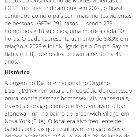
Dados do Observatório de Mortes Violentas de
LGBT+ no Brasil indicam que, em 2024, o Brasil
continuou como o país com mais mortes violentas
de pessoas LGBT+: 291 casos — sendo 273
homicídios e 18 suicídios, uma morte a cada 30
horas. O dado representa aumento de 8,83% em
relação a 2023 e foi divulgado pelo Grupo Gay da
Bahia (GGB), que realiza o levantamento há 45
anos.
Histórico
A origem do Dia Internacional do Orgulho
LGBTQIAPN+ remonta a um episódio de repressão
brutal contra pessoas homossexuais, transexuais,
travestis e drag queens que frequentavam o bar
Stonewall Inn, no bairro de Greenwich Village, em
Nova York (EUA). O local era alvo frequente de
batidas policiais que resultavam em agressões e
prisões arbitrárias, até que, no dia 28 de junho de