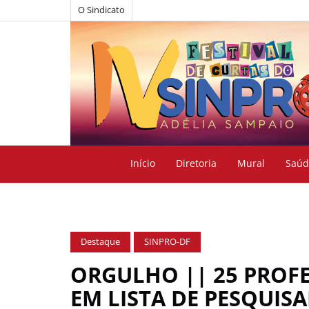
O Sindicato
Início
Diretoria
Mural
Saúd
Destaque
SINPRO-DF
ORGULHO || 25 PROF
EM LISTA DE PESQUIS