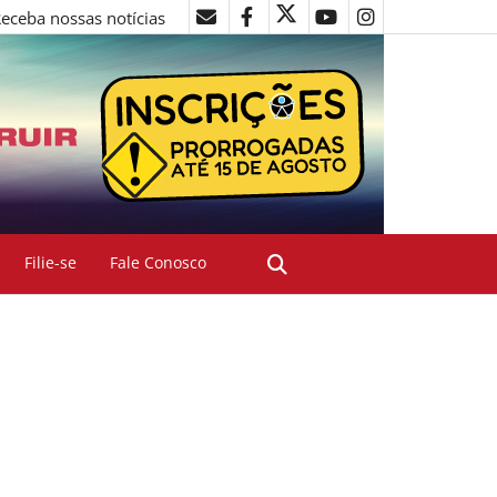
eceba nossas notícias
Filie-se
Fale Conosco