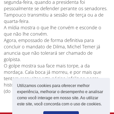
segunda-feira, quando a presidenta foi
pessoalmente se defender perante os senadores.
Tampouco transmitiu a sessão de terça ou a de
quarta-feira.
A mídia mostra o que lhe convém e esconde o
que não lhe convém.
Agora, empossado de forma definitiva para
concluir o mandato de Dilma, Michel Temer já
anuncia que não tolerará ser chamado de
golpista.
O golpe mostra sua face mais torpe, a da
mordaça. Cala boca já morreu, e por mais que
tentem ressucitar esta página infeliz na nossa
história haverá resistência.
Utilizamos cookies para oferecer melhor
(do
Barão de Itararé
)
experiência, melhorar o desempenho e analisar
como você interage em nosso site. Ao utilizar
este site, você concorda com o uso de cookies.