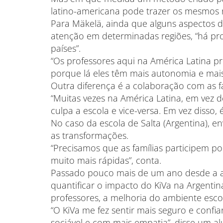
latino-americana pode trazer os mesmos 
Para Mäkelä, ainda que alguns aspectos
atenção em determinadas regiões, “há pr
países”.
“Os professores aqui na América Latina p
porque lá eles têm mais autonomia e mais
Outra diferença é a colaboração com as fa
“Muitas vezes na América Latina, em vez d
culpa a escola e vice-versa. Em vez disso, 
No caso da escola de Salta (Argentina), en
as transformações.
“Precisamos que as famílias participem 
muito mais rápidas”, conta.
Passado pouco mais de um ano desde a 
quantificar o impacto do KiVa na Argentin
professores, a melhoria do ambiente escol
“O KiVa me fez sentir mais seguro e confi
sociável e com mais empatia”, disse um al