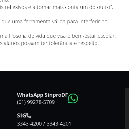
s reflexivos e a tomar mais conta um do outro”,
 que uma ferramenta válida para interferir no
a filosofia de vida que visa o bem-estar escolar,
 alunos possam ter tolerância e respeito.”
WhatsApp SinproDF
(61) 99278-5709
SIG
3343-4200 / 3343-4201