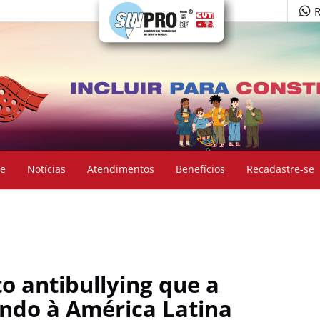
R
e
Notícias
Atendimentos
Benefícios
Recadastre-se
o antibullying que a
ando à América Latina