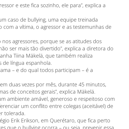
sor e este fica sozinho, ele para”, explica a
um caso de bullying, uma equipe treinada
o com a vítima, o agressor e as testemunhas de
 nos agressores, porque se as atitudes dos
o ser mais tão divertido”, explica a diretora do
panha Tiina Mäkelä, que também realiza
 de língua espanhola.
ma – e do qual todos participam – é a
tecem duas vezes por mês, durante 45 minutos,
mas de conceitos gerais”, explica Mäkelä.
r um ambiente amável, generoso e respeitoso com
erenciar um conflito entre colegas (aceitável) de
r tolerada.
légio Erik Erikson, em Querétaro, que fica perto
s que o bullying ocorra – ou seja, prevenir essa