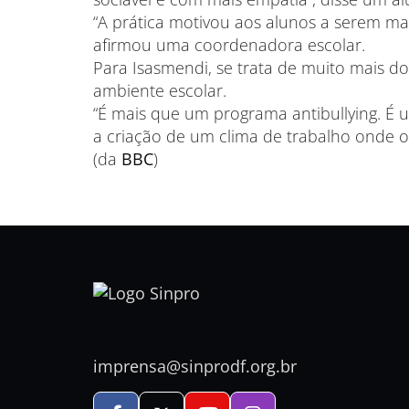
“A prática motivou aos alunos a serem mai
afirmou uma coordenadora escolar.
Para Isasmendi, se trata de muito mais do
ambiente escolar.
“É mais que um programa antibullying. É um
a criação de um clima de trabalho onde os
(da
BBC
)
imprensa@sinprodf.org.br