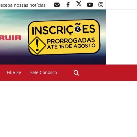
eceba nossas notícias
Filie-se
Fale Conosco