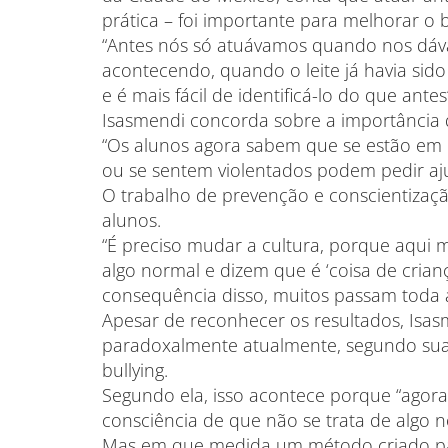
prática – foi importante para melhorar o 
“Antes nós só atuávamos quando nos dáv
acontecendo, quando o leite já havia si
e é mais fácil de identificá-lo do que ant
Isasmendi concorda sobre a importância 
“Os alunos agora sabem que se estão em
ou se sentem violentados podem pedir aju
O trabalho de prevenção e conscientizaçã
alunos.
“É preciso mudar a cultura, porque aqui m
algo normal e dizem que é ‘coisa de crianç
consequência disso, muitos passam toda a 
Apesar de reconhecer os resultados, Isas
paradoxalmente atualmente, segundo sua 
bullying.
Segundo ela, isso acontece porque “ago
consciência de que não se trata de algo n
Mas em que medida um método criado par