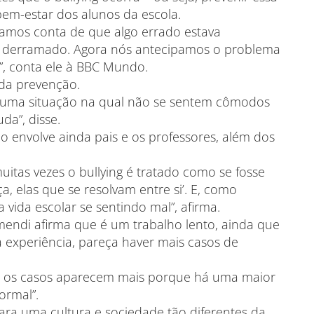
bem-estar dos alunos da escola.
amos conta de que algo errado estava
do derramado. Agora nós antecipamos o problema
es”, conta ele à BBC Mundo.
da prevenção.
 uma situação na qual não se sentem cômodos
da”, disse.
o envolve ainda pais e os professores, além dos
uitas vezes o bullying é tratado como se fosse
a, elas que se resolvam entre si’. E, como
vida escolar se sentindo mal”, afirma.
mendi afirma que é um trabalho lento, ainda que
experiência, pareça haver mais casos de
ra os casos aparecem mais porque há uma maior
ormal”.
a uma cultura e sociedade tão diferentes da