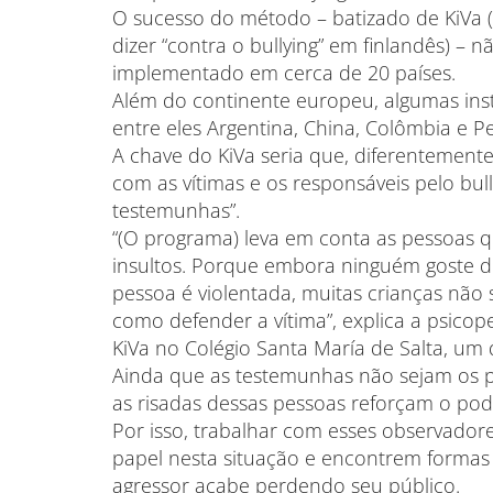
O sucesso do método – batizado de KiVa 
dizer “contra o bullying” em finlandês) –
implementado em cerca de 20 países.
Além do continente europeu, algumas inst
entre eles Argentina, China, Colômbia e 
A chave do KiVa seria que, diferentement
com as vítimas e os responsáveis pelo bu
testemunhas”.
“(O programa) leva em conta as pessoas 
insultos. Porque embora ninguém goste d
pessoa é violentada, muitas crianças não
como defender a vítima”, explica a psico
KiVa no Colégio Santa María de Salta, um
Ainda que as testemunhas não sejam os pro
as risadas dessas pessoas reforçam o pod
Por isso, trabalhar com esses observador
papel nesta situação e encontrem forma
agressor acabe perdendo seu público.