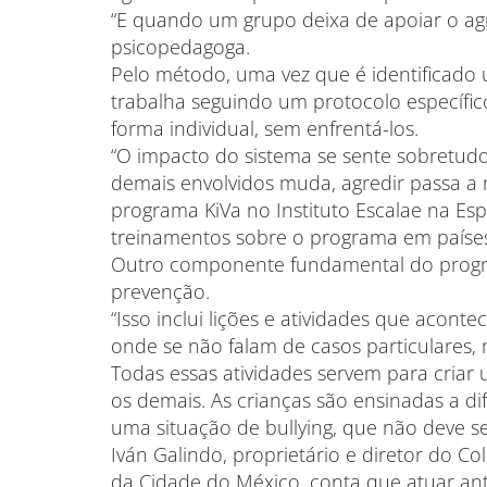
“E quando um grupo deixa de apoiar o agres
psicopedagoga.
Pelo método, uma vez que é identificado 
trabalha seguindo um protocolo específic
forma individual, sem enfrentá-los.
“O impacto do sistema se sente sobretudo
demais envolvidos muda, agredir passa a nã
programa KiVa no Instituto Escalae na Es
treinamentos sobre o programa em países
Outro componente fundamental do progra
prevenção.
“Isso inclui lições e atividades que acon
onde se não falam de casos particulares, 
Todas essas atividades servem para cria
os demais. As crianças são ensinadas a dif
uma situação de bullying, que não deve se
Iván Galindo, proprietário e diretor do Co
da Cidade do México, conta que atuar ante