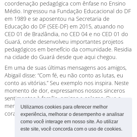
coordenação pedagógica com ênfase no Ensino
Médio. Ingressou na Fundação Educacional do DF
em 1989 e se aposentou na Secretaria de
Educação do DF (SEE-DF) em 2015, atuando no
CED 01 de Brazlândia, no CED 04 e no CED 01 do
Guará, onde desenvolveu importantes projetos
pedagógicos em benefício da comunidade. Residia
na cidade do Guará desde que aqui chegou.
Em uma de suas últimas mensagens aos amigos,
Abigail disse: “Com fé, eu não conto as lutas, eu
conto as vitórias.” Seu exemplo nos inspira. Neste
momento de dor, expressamos nossos sinceros
sentimentos à família, amigos e colegas. Que a
memória de Abigail permaneça viva em nossos
Utilizamos cookies para oferecer melhor
corações.
experiência, melhorar o desempenho e analisar
como você interage em nosso site. Ao utilizar
este site, você concorda com o uso de cookies.