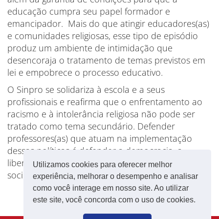
educação cumpra seu papel formador e
emancipador. Mais do que atingir educadores(as)
e comunidades religiosas, esse tipo de episódio
produz um ambiente de intimidação que
desencoraja o tratamento de temas previstos em
lei e empobrece o processo educativo.
O Sinpro se solidariza à escola e a seus
profissionais e reafirma que o enfrentamento ao
racismo e à intolerância religiosa não pode ser
tratado como tema secundário. Defender
professores(as) que atuam na implementação
dessas políticas é defender a democracia, a
liberdade pedagógica e a construção de uma
Utilizamos cookies para oferecer melhor
sociedade mais justa.
experiência, melhorar o desempenho e analisar
como você interage em nosso site. Ao utilizar
este site, você concorda com o uso de cookies.