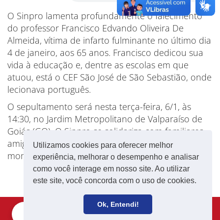
O Sinpro lamenta profundamente o falecimento
do professor Francisco Edvando Oliveira De
Almeida, vítima de infarto fulminante no último dia
4 de janeiro, aos 65 anos. Francisco dedicou sua
vida à educação e, dentre as escolas em que
atuou, está o CEF São José de São Sebastião, onde
lecionava português.
O sepultamento será nesta terça-feira, 6/1, às
14:30, no Jardim Metropolitano de Valparaíso de
Goiás (GO). O Sinpro se solidariza com familiares,
amigos(as), colegas e comunidade escolar neste
Utilizamos cookies para oferecer melhor
momento de profunda dor.
experiência, melhorar o desempenho e analisar
como você interage em nosso site. Ao utilizar
este site, você concorda com o uso de cookies.
Ok, Entendi!
Filie-se
Receba notícias