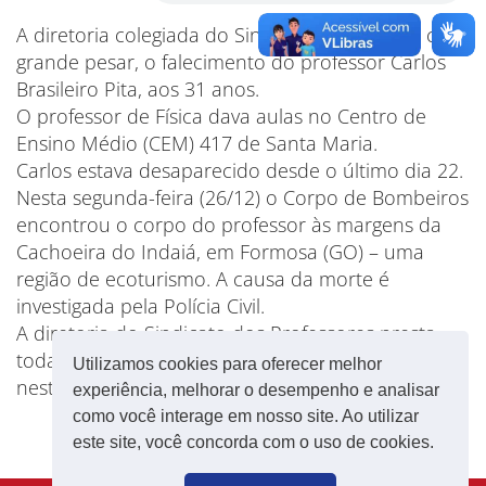
A diretoria colegiada do Sinpro-DF comunica, com
grande pesar, o falecimento do professor Carlos
Brasileiro Pita, aos 31 anos.
O professor de Física dava aulas no Centro de
Ensino Médio (CEM) 417 de Santa Maria.
Carlos estava desaparecido desde o último dia 22.
Nesta segunda-feira (26/12) o Corpo de Bombeiros
encontrou o corpo do professor às margens da
Cachoeira do Indaiá, em Formosa (GO) – uma
região de ecoturismo. A causa da morte é
investigada pela Polícia Civil.
A diretoria do Sindicato dos Professores presta
toda sua solidariedade à família e aos amigos
Utilizamos cookies para oferecer melhor
neste momento de dor.
experiência, melhorar o desempenho e analisar
como você interage em nosso site. Ao utilizar
este site, você concorda com o uso de cookies.