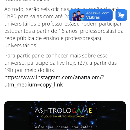
Ao todo, serão seis oficinas com duração de até
1h30 para salas com até 24 estudantes
universitários e professores(as). Podem participar
estudantes a partir de 16 anos, professores(as) da
rede pública de ensino e professores(as)
universitários.
Para participar e conhecer mais sobre esse
universo, participe da live hoje (27), a partir das
19h por meio do link
https://www.instagram.com/anatta.om/?
utm_medium=copy_link