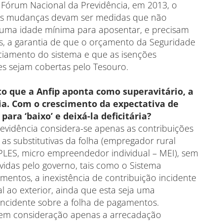
órum Nacional da Previdência, em 2013, o
íveis mudanças devam ser medidas que não
uma idade mínima para aposentar, e precisam
s, a garantia de que o orçamento da Seguridade
nciamento do sistema e que as isenções
es sejam cobertas pelo Tesouro.
o que a Anfip aponta como superavitário, a
ria. Com o crescimento da expectativa de
para ‘baixo’ e deixá-la deficitária?
Previdência considera-se apenas as contribuições
as substitutivas da folha (empregador rural
IMPLES, micro empreendedor individual – MEI), sem
vidas pelo governo, tais como o Sistema
entos, a inexistência de contribuição incidente
l ao exterior, ainda que esta seja uma
 incidente sobre a folha de pagamentos.
va em consideração apenas a arrecadação