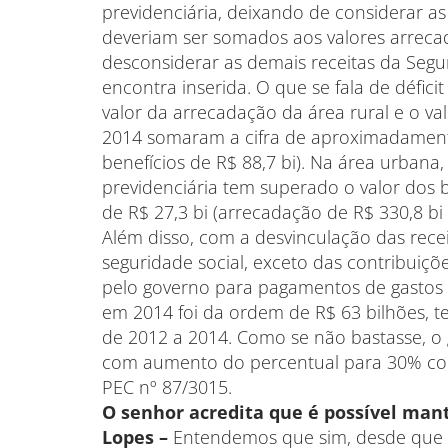
previdenciária, deixando de considerar as
deveriam ser somados aos valores arreca
desconsiderar as demais receitas da Segur
encontra inserida. O que se fala de défici
valor da arrecadação da área rural e o va
2014 somaram a cifra de aproximadamente
benefícios de R$ 88,7 bi). Na área urbana
previdenciária tem superado o valor dos be
de R$ 27,3 bi (arrecadação de R$ 330,8 bi 
Além disso, com a desvinculação das rece
seguridade social, exceto das contribuiçõ
pelo governo para pagamentos de gastos ge
em 2014 foi da ordem de R$ 63 bilhões, 
de 2012 a 2014. Como se não bastasse, o
com aumento do percentual para 30% co
PEC nº 87/3015.
O senhor acredita que é possível mant
Lopes
–
Entendemos que sim, desde que o