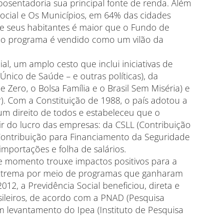
posentadoria sua principal fonte de renda. Além
Social e Os Municípios, em 64% das cidades
s de seus habitantes é maior que o Fundo de
, o programa é vendido como um vilão da
al, um amplo cesto que inclui iniciativas de
nico de Saúde – e outras políticas), da
 Zero, o Bolsa Família e o Brasil Sem Miséria) e
. Com a Constituição de 1988, o país adotou a
um direito de todos e estabeleceu que o
tir do lucro das empresas: da CSLL (Contribuição
 (Contribuição para Financiamento da Seguridade
 importações e folha de salários.
le momento trouxe impactos positivos para a
extrema por meio de programas que ganharam
12, a Previdência Social beneficiou, direta e
sileiros, de acordo com a PNAD (Pesquisa
m levantamento do Ipea (Instituto de Pesquisa