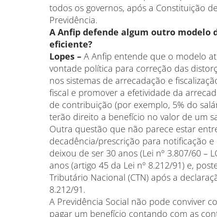
todos os governos, após a Constituição 
Previdência.
A Anfip defende algum outro modelo d
eficiente?
Lopes –
A Anfip entende que o modelo atu
vontade política para correção das distorç
nos sistemas de arrecadação e fiscalizaç
fiscal e promover a efetividade da arrec
de contribuição (por exemplo, 5% do salá
terão direito a benefício no valor de um s
Outra questão que não parece estar entre
decadência/prescrição para notificação e
deixou de ser 30 anos (Lei nº 3.807/60 – 
anos (artigo 45 da Lei nº 8.212/91) e, po
Tributário Nacional (CTN) após a declaraçã
8.212/91.
A Previdência Social não pode conviver 
pagar um benefício contando com as contr