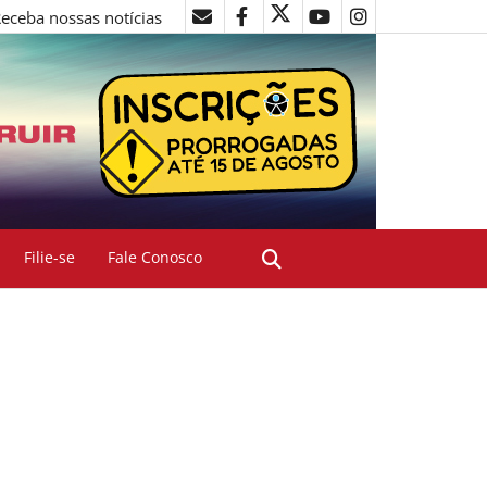
eceba nossas notícias
Filie-se
Fale Conosco