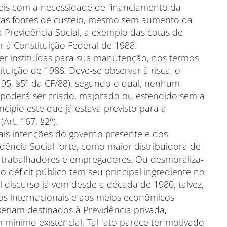
eis com a necessidade de financiamento da
ras fontes de custeio, mesmo sem aumento da
à Previdência Social, a exemplo das cotas de
or à Constituição Federal de 1988.
ser instituídas para sua manutenção, nos termos
ituição de 1988. Deve-se observar à risca, o
 195, §5º da CF/88), segundo o qual, nenhum
l poderá ser criado, majorado ou estendido sem a
ncípio este que já estava previsto para a
Art. 167, §2º).
is intenções do governo presente e dos
ncia Social forte, como maior distribuidora de
s trabalhadores e empregadores. Ou desmoraliza-
o déficit público tem seu principal ingrediente no
l discurso já vem desde a década de 1980, talvez,
os internacionais e aos meios econômicos
seriam destinados à Previdência privada,
mínimo existencial. Tal fato parece ter motivado