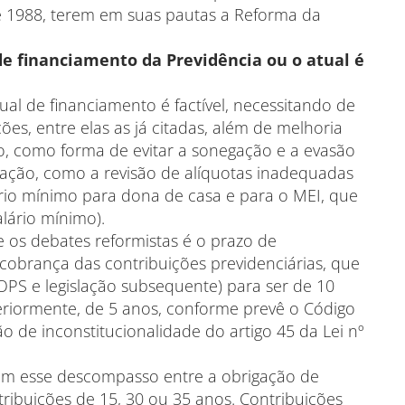
de 1988, terem em suas pautas a Reforma da
e financiamento da Previdência ou o atual é
al de financiamento é factível, necessitando de
ões, entre elas as já citadas, além de melhoria
ão, como forma de evitar a sonegação e a evasão
adação, como a revisão de alíquotas inadequadas
rio mínimo para dona de casa e para o MEI, que
alário mínimo).
 os debates reformistas é o prazo de
 cobrança das contribuições previdenciárias, que
LOPS e legislação subsequente) para ser de 10
steriormente, de 5 anos, conforme prevê o Código
o de inconstitucionalidade do artigo 45 da Lei nº
com esse descompasso entre a obrigação de
ibuições de 15, 30 ou 35 anos. Contribuições