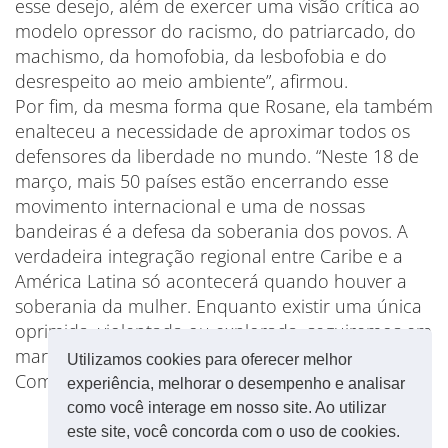
esse desejo, além de exercer uma visão crítica ao
modelo opressor do racismo, do patriarcado, do
machismo, da homofobia, da lesbofobia e do
desrespeito ao meio ambiente”, afirmou.
Por fim, da mesma forma que Rosane, ela também
enalteceu a necessidade de aproximar todos os
defensores da liberdade no mundo. “Neste 18 de
março, mais 50 países estão encerrando esse
movimento internacional e uma de nossas
bandeiras é a defesa da soberania dos povos. A
verdadeira integração regional entre Caribe e a
América Latina só acontecerá quando houver a
soberania da mulher. Enquanto existir uma única
oprimida, violentada ou explorada, seguiremos em
marcha.”
Utilizamos cookies para oferecer melhor
Com informações do site da CUT-DF
experiência, melhorar o desempenho e analisar
como você interage em nosso site. Ao utilizar
este site, você concorda com o uso de cookies.