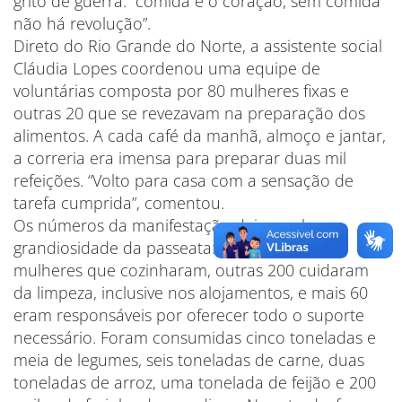
grito de guerra: “comida é o coração, sem comida
não há revolução”.
Direto do Rio Grande do Norte, a assistente social
Cláudia Lopes coordenou uma equipe de
voluntárias composta por 80 mulheres fixas e
outras 20 que se revezavam na preparação dos
alimentos. A cada café da manhã, almoço e jantar,
a correria era imensa para preparar duas mil
refeições. “Volto para casa com a sensação de
tarefa cumprida”, comentou.
Os números da manifestação deixam clara a
grandiosidade da passeata: além das 100
mulheres que cozinharam, outras 200 cuidaram
da limpeza, inclusive nos alojamentos, e mais 60
eram responsáveis por oferecer todo o suporte
necessário. Foram consumidas cinco toneladas e
meia de legumes, seis toneladas de carne, duas
toneladas de arroz, uma tonelada de feijão e 200