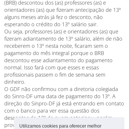
(BRB) descontou dos (as) professores (as) e
orientadores (as) que fizeram antecipação de 13º
alguns meses atrás já fez o desconto, não
esperando o crédito do 13º salário sair.
Ou seja, professores (as) e orientadores (as) que
fizeram adiantamento de 13º salário, além de não
receberem o 13º nesta noite, ficaram sem o
pagamento do mês integral porque o BRB
descontou esse adiantamento do pagamento
normal. Isso fará com que esses e essas
profissionais passem o fim de semana sem
dinheiro.
O GDF não confirmou com a diretoria colegiada
do Sinro-DF uma data de pagamento do 13º. A
direção do Sinpro-DF já está entrando em contato
com o banco para ver essa questão dos
descontos do 13º de quem antecipou, porém,
provavelmente, como nos outros meses, só irá ser
Utilizamos cookies para oferecer melhor