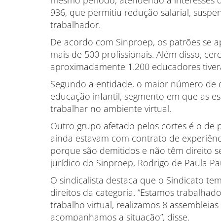
mesmo período, atendendo a interesses d
936, que permitiu redução salarial, suspe
trabalhador.
De acordo com Sinproep, os patrões se a
mais de 500 profissionais. Além disso, ce
aproximadamente 1.200 educadores tivera
Segundo a entidade, o maior número de 
educação infantil, segmento em que as es
trabalhar no ambiente virtual.
Outro grupo afetado pelos cortes é o de p
ainda estavam com contrato de experiência
porque são demitidos e não têm direito s
jurídico do Sinproep, Rodrigo de Paula Pa
O sindicalista destaca que o Sindicato te
direitos da categoria. “Estamos trabalhad
trabalho virtual, realizamos 8 assembleia
acompanhamos a situação”, disse.