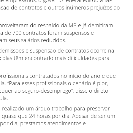
e empresários, o governo federal editou a MP
nsão de contratos e outros inúmeros prejuízos ao
proveitaram do respaldo da MP e já demitiram
rca de 700 contratos foram suspensos e
m seus salários reduzidos.
demissões e suspensão de contratos ocorre na
colas têm encontrado mais dificuldades para
rofissionais contratados no início do ano e que
. “Para esses profissionais o cenário é pior,
equer ao seguro-desemprego”, disse o diretor
ula.
m realizado um árduo trabalho para preservar
o quase que 24 horas por dia. Apesar de ser um
s por dia, prestamos atendimentos e