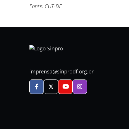
Fonte: CUT-DF
imprensa@sinprodf.org.br