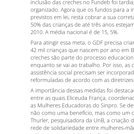
inclusão das creches no Fundeb foi tardi
organizado. Agora que os fundos para a i
previstos em lei, resta cobrar a sua corr
50% das crianças de até três anos esteja
2010. A média nacional é de 15, 5%.
Para atingir essa meta, o GDF precisa cri
42 mil crianças que nascem por ano em B
creches são parte do processo educaciona
enquanto se vai ao trabalho. Por isso, a
assistência social precisam ser incorpora
reformuladas de acordo com as diretrize
A importância dessas medidas foi destaca
entre as quais Eliceuda França, coordenad
as Mulheres Educadoras do Sinpro. Se de
não como uma benefício, mas como um dir
Thurler, pesquisadora da UnB, a criação 
rede de solidariedade entre mulheres-m