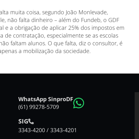
 falta muita coisa, segundo João Monlevade,
e, não falta dinheiro – além do Fundeb, o GDF
l e a obrigação de aplicar 25% dos impostos em
a de contratação, especialmente se as escolas
o faltam alunos. O que falta, diz o consultor, é
a apenas a mobilização da sociedade.
WhatsApp SinproDF
(61) 99278-5709
SIG
3343-4200 / 3343-4201