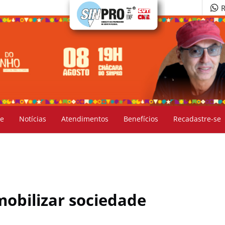
R
e
Notícias
Atendimentos
Benefícios
Recadastre-se
mobilizar sociedade