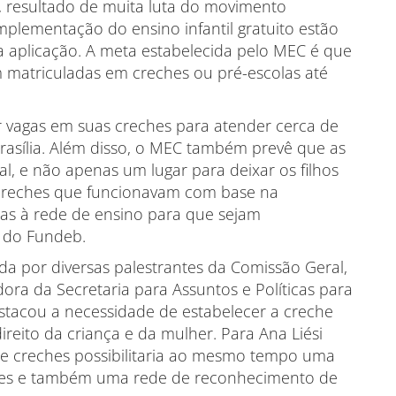
a, resultado de muita luta do movimento
mplementação do ensino infantil gratuito estão
eta aplicação. A meta estabelecida pelo MEC é que
m matriculadas em creches ou pré-escolas até
ar vagas em suas creches para atender cerca de
rasília. Além disso, o MEC também prevê que as
l, e não apenas um lugar para deixar os filhos
s creches que funcionavam com base na
das à rede de ensino para que sejam
s do Fundeb.
da por diversas palestrantes da Comissão Geral,
ora da Secretaria para Assuntos e Políticas para
stacou a necessidade de estabelecer a creche
eito da criança e da mulher. Para Ana Liési
de creches possibilitaria ao mesmo tempo uma
ães e também uma rede de reconhecimento de