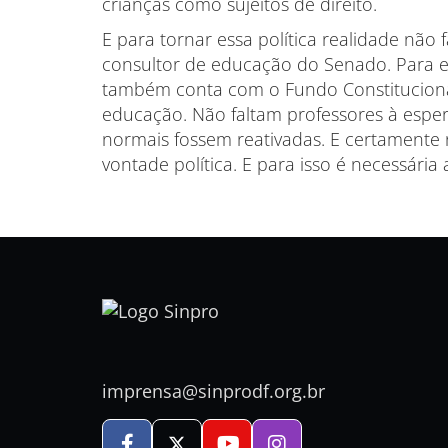
crianças como sujeitos de direito.
E para tornar essa política realidade não
consultor de educação do Senado. Para el
também conta com o Fundo Constituciona
educação. Não faltam professores à esper
normais fossem reativadas. E certamente nã
vontade política. E para isso é necessári
imprensa@sinprodf.org.br