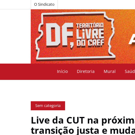
O Sindicato
Início
Diretoria
Mural
Saúd
Sem categoria
Live da CUT na próxim
transição justa e mud