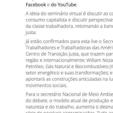
Facebook
e
do YouTube
.
A ideia do seminário virtual é discutir a
consumo capitalista e discutir perspecti
da classe trabalhadora, retomando a band
justa.
Já estão confirmados para esta live o Sec
Trabalhadores e Trabalhadoras das América
Centro de Transição Justa, que trazem par
região e internacionalmente; William Nozak
Petróleo, Gás Natural e Biocombustíveis (
setor energético e suas transformações; e
apontará as construções articuladas na lu
movimentos sociais.
Para o secretário Nacional de Meio Ambie
do debate, o modelo atual de produção e
natureza e do trabalho, aumenta o desm
série de possíveis contaminações. Tudo iss