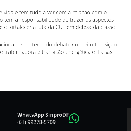
 vida e tem tudo a ver com a relação com o
o tem a responsabilidade de trazer os aspectos
e e fortalecer a luta da CUT em defesa da classe
elacionados ao tema do debate:Conceito transição
se trabalhadora e transição energética e Falsas
WhatsApp SinproDF
(61) 99278-5709