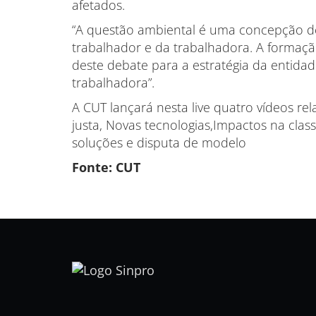
afetados.
“A questão ambiental é uma concepção de
trabalhador e da trabalhadora. A formaçã
deste debate para a estratégia da entidad
trabalhadora”.
A CUT lançará nesta live quatro vídeos r
justa, Novas tecnologias,Impactos na clas
soluções e disputa de modelo
Fonte: CUT