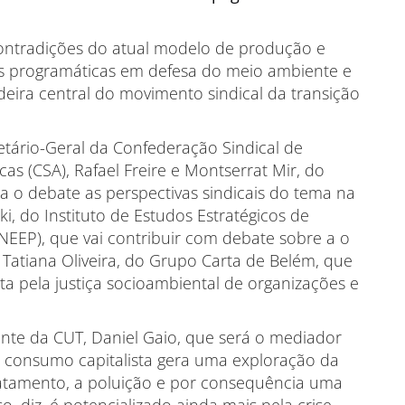
s contradições do atual modelo de produção e
vas programáticas em defesa do meio ambiente e
eira central do movimento sindical da transição
retário-Geral da Confederação Sindical de
s (CSA), Rafael Freire e Montserrat Mir, do
a o debate as perspectivas sindicais do tema na
i, do Instituto de Estudos Estratégicos de
INEEP), que vai contribuir com debate sobre a o
 Tatiana Oliveira, do Grupo Carta de Belém, que
ta pela justiça socioambiental de organizações e
nte da CUT, Daniel Gaio, que será o mediador
 consumo capitalista gera uma exploração da
atamento, a poluição e por consequência uma
o, diz, é potencializado ainda mais pela crise