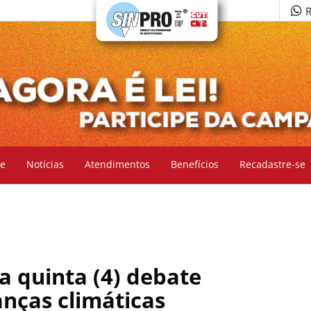
R
e
Notícias
Atendimentos
Benefícios
Recadastre-se
a quinta (4) debate
anças climáticas