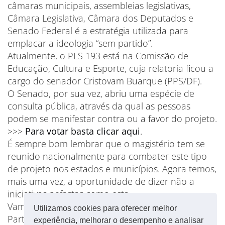
câmaras municipais, assembleias legislativas,
Câmara Legislativa, Câmara dos Deputados e
Senado Federal é a estratégia utilizada para
emplacar a ideologia “sem partido”.
Atualmente, o PLS 193 está na Comissão de
Educação, Cultura e Esporte, cuja relatoria ficou a
cargo do senador Cristovam Buarque (PPS/DF).
O Senado, por sua vez, abriu uma espécie de
consulta pública, através da qual as pessoas
podem se manifestar contra ou a favor do projeto.
>>>
Para votar basta clicar aqui
.
É sempre bom lembrar que o magistério tem se
reunido nacionalmente para combater este tipo
de projeto nos estados e municípios. Agora temos,
mais uma vez, a oportunidade de dizer não a
iniciativas nefastas como esta.
Vamos dizer não à Lei da Mordaça e à Escola sem
Utilizamos cookies para oferecer melhor
Partido!
experiência, melhorar o desempenho e analisar