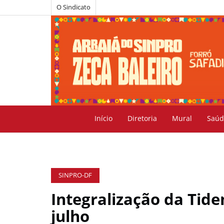
O Sindicato
Início
Diretoria
Mural
Saúd
SINPRO-DF
Integralização da Tide
julho