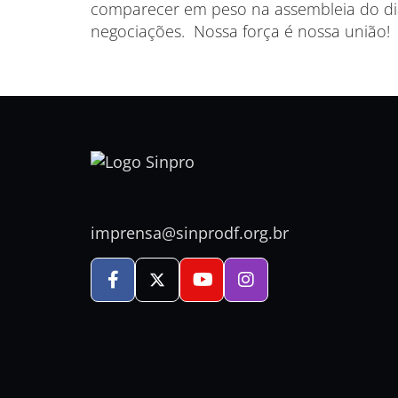
comparecer em peso na assembleia do dia
negociações. Nossa força é nossa união!
imprensa@sinprodf.org.br