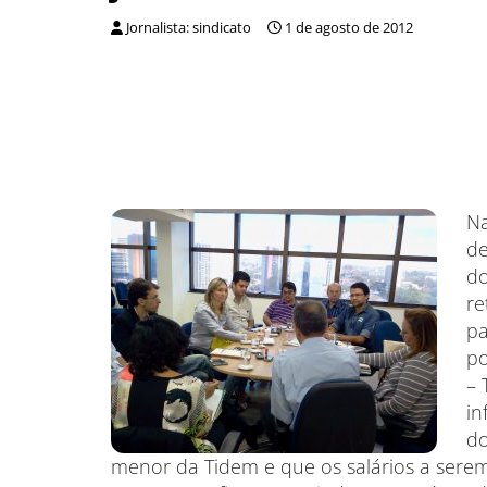
Jornalista: sindicato
1 de agosto de 2012
Na
de
do
re
pa
po
– 
in
do
menor da Tidem e que os salários a serem 