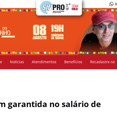
R
e
Notícias
Atendimentos
Benefícios
Recadastre-se
m garantida no salário de