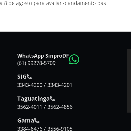
 8 de agosto para avaliar o andamento das
WhatsApp SinproDF
(61) 99278-5709
SIG
3343-4200 / 3343-4201
Taguatinga
3562-4011 / 3562-4856
Gama
3384-8476 / 3556-9105