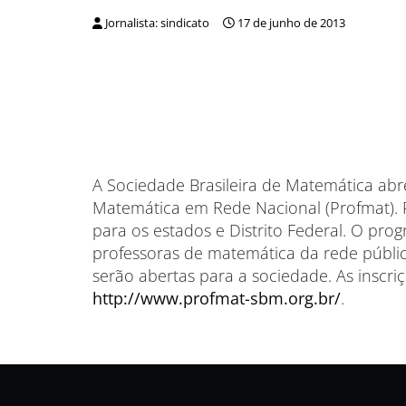
Jornalista: sindicato
17 de junho de 2013
A Sociedade Brasileira de Matemática abr
Matemática em Rede Nacional (Profmat). P
para os estados e Distrito Federal. O pr
professoras de matemática da rede públic
serão abertas para a sociedade. As inscriç
http://www.profmat-sbm.org.br/
.