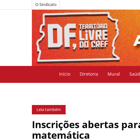
O Sindicato
Início
Diretoria
Mural
Saúd
Leia também
Inscrições abertas pa
matemática