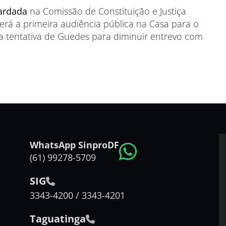
ardada
na Comissão de Constituição e Justiça
erá a primeira audiência pública na Casa para o
a tentativa de Guedes para diminuir entrevo com
WhatsApp SinproDF
(61) 99278-5709
SIG
3343-4200 / 3343-4201
Taguatinga