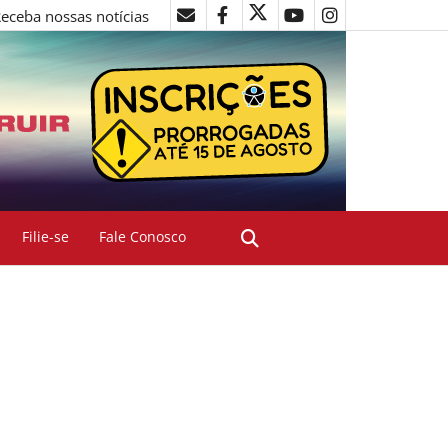
eceba nossas notícias
Filie-se
Fale Conosco