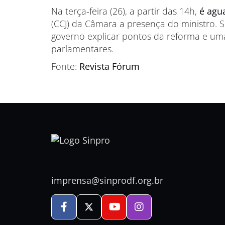
Na terça-feira (26), a partir das 14h,
é agu
(CCJ) da Câmara a presença do ministro. S
governo explicar pontos da reforma e um
parlamentares.
Fonte:
Revista Fórum
imprensa@sinprodf.org.br