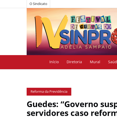
O Sindicato
Início
Diretoria
Mural
Saúd
Reforma da Previdência
Guedes: “Governo susp
servidores caso refor