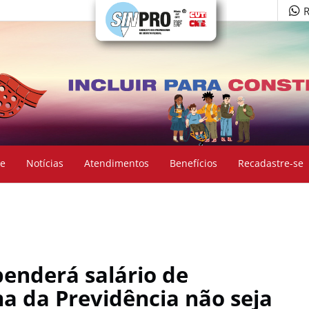
R
e
Notícias
Atendimentos
Benefícios
Recadastre-se
enderá salário de
ma da Previdência não seja