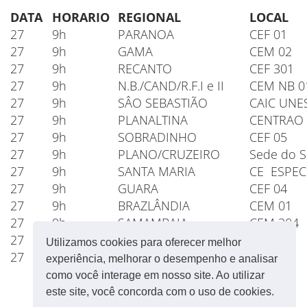
DATA
HORARIO
REGIONAL
LOCAL
27
9h
PARANOA
CEF 01
27
9h
GAMA
CEM 02
27
9h
RECANTO
CEF 301
27
9h
N.B./CAND/R.F.I e II
CEM NB 0
27
9h
SÂO SEBASTIÃO
CAIC UNE
27
9h
PLANALTINA
CENTRAO 
27
9h
SOBRADINHO
CEF 05
27
9h
PLANO/CRUZEIRO
Sede do S
27
9h
SANTA MARIA
CE ESPEC
27
9h
GUARA
CEF 04
27
9h
BRAZLÂNDIA
CEM 01
27
9h
SAMAMBAIA
CEM 304
27
9h
CEILANDIA
CEM 02
Utilizamos cookies para oferecer melhor
27
9h
TAGUATINGA
CEMAB
experiência, melhorar o desempenho e analisar
como você interage em nosso site. Ao utilizar
este site, você concorda com o uso de cookies.