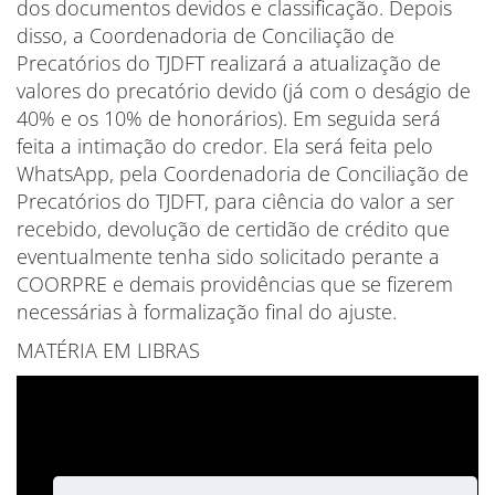
dos documentos devidos e classificação. Depois
disso, a Coordenadoria de Conciliação de
Precatórios do TJDFT realizará a atualização de
valores do precatório devido (já com o deságio de
40% e os 10% de honorários). Em seguida será
feita a intimação do credor. Ela será feita pelo
WhatsApp, pela Coordenadoria de Conciliação de
Precatórios do TJDFT, para ciência do valor a ser
recebido, devolução de certidão de crédito que
eventualmente tenha sido solicitado perante a
COORPRE e demais providências que se fizerem
necessárias à formalização final do ajuste.
MATÉRIA EM LIBRAS