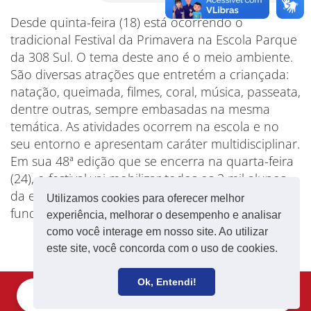
Desde quinta-feira (18) está ocorrendo o
tradicional Festival da Primavera na Escola Parque
da 308 Sul. O tema deste ano é o meio ambiente.
São diversas atrações que entretém a criançada:
natação, queimada, filmes, coral, música, passeata,
dentre outras, sempre embasadas na mesma
temática. As atividades ocorrem na escola e no
seu entorno e apresentam caráter multidisciplinar.
Em sua 48ª edição que se encerra na quarta-feira
(24), o festival vai mobilizar todos os 3 mil alunos
da escola, do 1° ao 5° ano do ensino
Utilizamos cookies para oferecer melhor
fundamental.
experiência, melhorar o desempenho e analisar
como você interage em nosso site. Ao utilizar
este site, você concorda com o uso de cookies.
Ok, Entendi!
Filie-se
Receba notícias