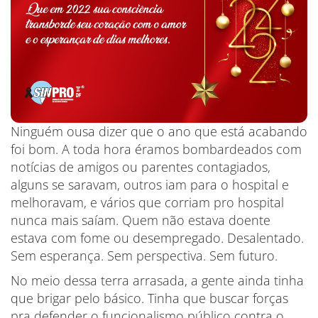
Ninguém ousa dizer que o ano que está acabando
foi bom. A toda hora éramos bombardeados com
notícias de amigos ou parentes contagiados,
alguns se saravam, outros iam para o hospital e
melhoravam, e vários que corriam pro hospital
nunca mais saíam. Quem não estava doente
estava com fome ou desempregado. Desalentado.
Sem esperança. Sem perspectiva. Sem futuro.
No meio dessa terra arrasada, a gente ainda tinha
que brigar pelo básico. Tinha que buscar forças
pra defender o funcionalismo público contra o