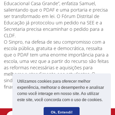
Educacional Casa Grande”, enfatiza Samuel,
salientando que o PDAF e uma portaria e precisa
ser transformado em lei. O Fórum Distrital de
Educação já protocolou um pedido na SEE e a
Secretaria precisa encaminhar o pedido para a
CLDF.
O Sinpro, na defesa de seu compromisso com a
escola pública, gratuita e democrática, ressalta
que o PDAF tem uma enorme importância para a
escola, uma vez que a partir do recurso são feitas
as reformas necessárias e aquisições para
melhorar o atendimento aos estudantes. O
sindicato ainda enfatiza que sem recursos
Utilizamos cookies para oferecer melhor
financeiros não existe escola pública de qualidade.
experiência, melhorar o desempenho e analisar
como você interage em nosso site. Ao utilizar
este site, você concorda com o uso de cookies.
Ok, Entendi!