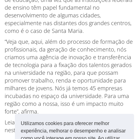
de ensino têm papel fundamental no
desenvolvimento de algumas cidades,
especialmente nas distantes dos grandes centros,
como é o caso de Santa Maria.
“Veja que, aqui, além do processo de formação de
profissionais, da geração de conhecimento, nós
criamos uma agência de inovação e transferência
de tecnologia para a fixação dos talentos gerados
na universidade na região, para que possam
promover trabalho, renda e oportunidade para
milhares de jovens. Nós já temos 45 empresas
incubadas no espaço da universidade. Para uma
região como a nossa, isso é um impacto muito
forte”, afirma.
Leia o manifestado apresenta na última terça-feira
Utilizamos cookies para oferecer melhor
neste
link
.
experiência, melhorar o desempenho e analisar
como você interage em nosso site. Ao utilizar