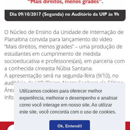
O Núcleo de Ensino da Unidade de Internação de
Planaltina convida para lançamento do vídeo
“Mais direitos, menos grades” – uma produção de
estudantes em cumprimento de medida
socioeducativa e professores(as), em parceria com
a conhecida cineasta Núbia Santana.
A apresentação será na segunda-feira (9/10), no
auditório da UIP (Bairro Nossa Senhora de Fátima,
Área Especial, Quadra 44 / 45), às 9h.
Utilizamos cookies para oferecer melhor
Informações: 3901-4680 (escola)
experiência, melhorar o desempenho e analisar
como você interage em nosso site. Ao utilizar
este site, você concorda com o uso de cookies.
Ok, Entendi!