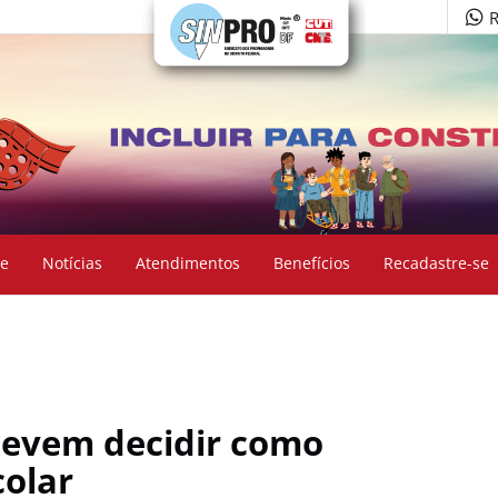
R
e
Notícias
Atendimentos
Benefícios
Recadastre-se
devem decidir como
colar