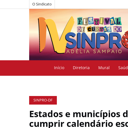
O Sindicato
Início
Diretoria
Mural
Saúd
SINPRO-DF
Estados e municípios 
cumprir calendário es