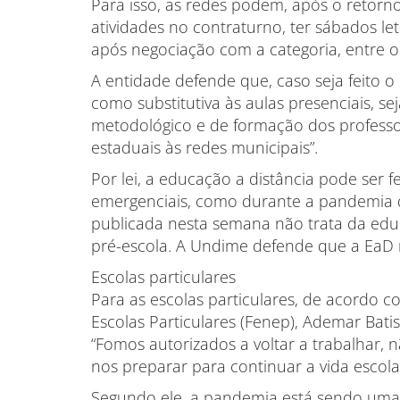
Para isso, as redes podem, após o retorno 
atividades no contraturno, ter sábados let
após negociação com a categoria, entre ou
A entidade defende que, caso seja feito 
como substitutiva às aulas presenciais, se
metodológico e de formação dos professo
estaduais às redes municipais”.
Por lei, a educação a distância pode ser 
emergenciais, como durante a pandemia d
publicada nesta semana não trata da edu
pré-escola. A Undime defende que a EaD n
Escolas particulares
Para as escolas particulares, de acordo 
Escolas Particulares (Fenep), Ademar Batis
“Fomos autorizados a voltar a trabalhar,
nos preparar para continuar a vida escolar
Segundo ele, a pandemia está sendo uma