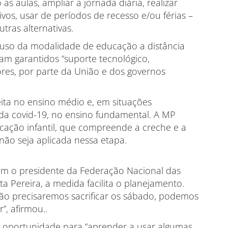
as aulas, ampliar a jornada diária, realizar
ivos, usar de períodos de recesso e/ou férias –
tras alternativas.
o uso da modalidade de educação a distância
jam garantidos “suporte tecnológico,
res, por parte da União e dos governos
feita no ensino médio e, em situações
a covid-19, no ensino fundamental. A MP
cação infantil, que compreende a creche e a
ão seja aplicada nessa etapa.
com o presidente da Federação Nacional das
ta Pereira, a medida facilita o planejamento.
 não precisaremos sacrificar os sábado, podemos
”, afirmou..
 oportunidade para “aprender a usar algumas