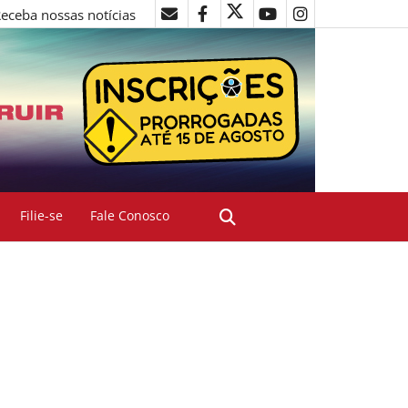
eceba nossas notícias
Filie-se
Fale Conosco