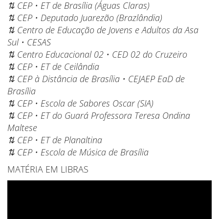
⇅ CEP • ET de Brasília (Águas Claras)
⇅ CEP • Deputado Juarezão (Brazlândia)
⇅ Centro de Educação de Jovens e Adultos da Asa
Sul • CESAS
⇅ Centro Educacional 02 • CED 02 do Cruzeiro
⇅ CEP • ET de Ceilândia
⇅ CEP à Distância de Brasília • CEJAEP EaD de
Brasília
⇅ CEP • Escola de Sabores Oscar (SIA)
⇅ CEP • ET do Guará Professora Teresa Ondina
Maltese
⇅ CEP • ET de Planaltina
⇅ CEP • Escola de Música de Brasília
MATÉRIA EM LIBRAS