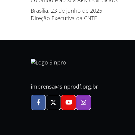
Colombo e ao sua APMC-Sindicato.
Brasília, 23 de junho de 2025
Direção Executiva da CNTE
imprensa@sinprodf.org.br