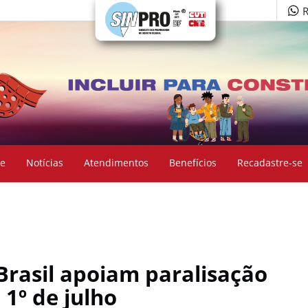
R
e
Notícias
Atendimentos
Benefícios
Recadastre-se
Brasil apoiam paralisação
1º de julho