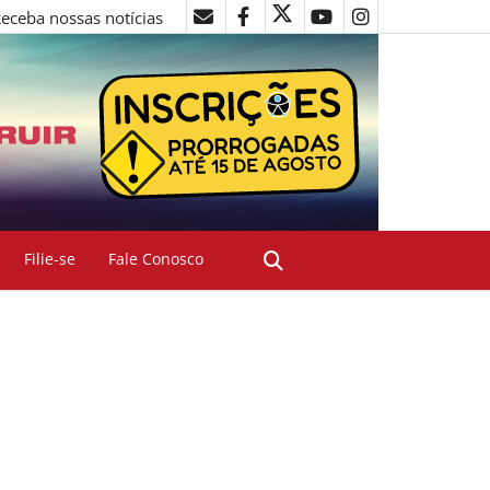
eceba nossas notícias
Filie-se
Fale Conosco