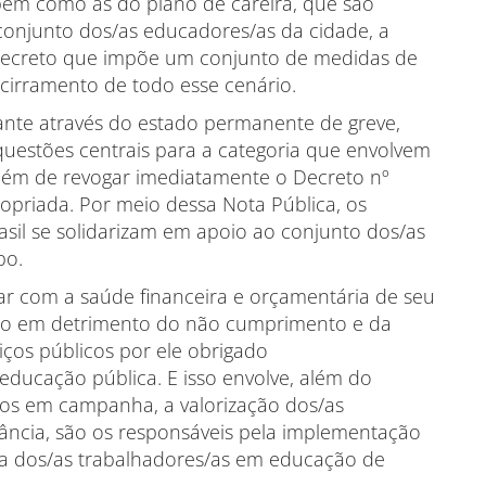
 bem como as do plano de careira, que são
conjunto dos/as educadores/as da cidade, a
Decreto que impõe um conjunto de medidas de
cirramento de todo esse cenário.
lante através do estado permanente de greve,
questões centrais para a categoria que envolvem
, além de revogar imediatamente o Decreto nº
opriada. Por meio dessa Nota Pública, os
asil se solidarizam em apoio ao conjunto dos/as
bo.
r com a saúde financeira e orçamentária de seu
-lo em detrimento do não cumprimento e da
iços públicos por ele obrigado
educação pública. E isso envolve, além do
s em campanha, a valorização dos/as
tância, são os responsáveis pela implementação
uta dos/as trabalhadores/as em educação de