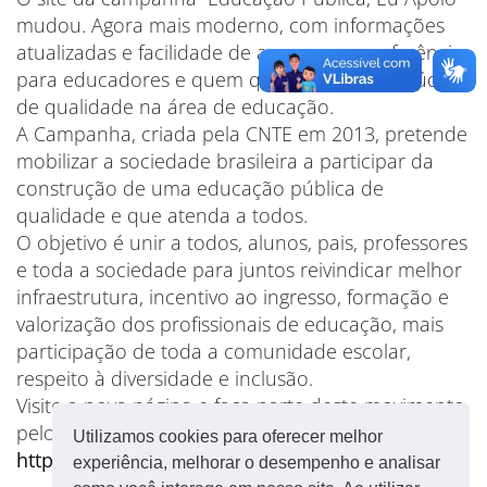
mudou. Agora mais moderno, com informações
atualizadas e facilidade de acesso, uma referência
para educadores e quem quiser obter conteúdo
de qualidade na área de educação.
A Campanha, criada pela CNTE em 2013, pretende
mobilizar a sociedade brasileira a participar da
construção de uma educação pública de
qualidade e que atenda a todos.
O objetivo é unir a todos, alunos, pais, professores
e toda a sociedade para juntos reivindicar melhor
infraestrutura, incentivo ao ingresso, formação e
valorização dos profissionais de educação, mais
participação de toda a comunidade escolar,
respeito à diversidade e inclusão.
Visite a nova página e faça parte deste movimento
pelo futuro do País.
Utilizamos cookies para oferecer melhor
http://educacaoeuapoio.com.br/
experiência, melhorar o desempenho e analisar