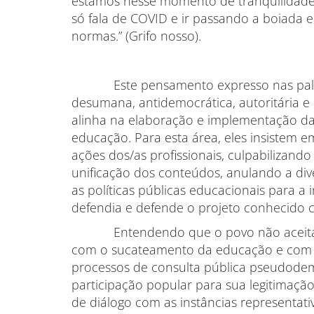
estamos nesse momento de tranquilidade
só fala de COVID e ir passando a boiada
normas.” (Grifo nosso).
Este pensamento expresso nas palavra
desumana, antidemocrática, autoritária e 
alinha na elaboração e implementação das
educação. Para esta área, eles insistem 
ações dos/as profissionais, culpabilizand
unificação dos conteúdos, anulando a div
as políticas públicas educacionais para a 
defendia e defende o projeto conhecido c
Entendendo que o povo não aceitará 
com o sucateamento da educação e com a
processos de consulta pública pseudodemo
participação popular para sua legitimação
de diálogo com as instâncias representativa