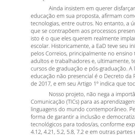
Ainda insistem em querer disfarçar o
educação em sua proposta, afirmam como 
tecnologias, entre outros. No entanto, a 
que se contrapõem aos processos presenc
isto é o que eles querem realmente impl
escolar. Historicamente, a EaD teve seu i
pelos Correios, principalmente no ensino t
adultos e trabalhadores e, ultimamente, te
cursos de graduação e pós-graduação. A l
educação não presencial é o Decreto da P
de 2017, e em seu Artigo 1º indica que t
Nosso projeto, não nega a importânci
Comunicação (TICs) para as aprendizagens
linguagens do mundo contemporâneo. Pelo
forma de garantir a inclusão e democrati
tecnológicos para todos/as, conforme expre
4.12, 4.21, 5.2, 5.8, 7.2 e em outras parte