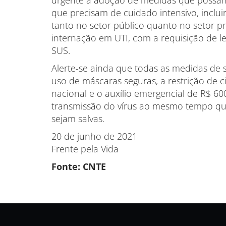
que precisam de cuidado intensivo, inclui
tanto no setor público quanto no setor pr
internação em UTI, com a requisição de le
SUS.
Alerte-se ainda que todas as medidas de s
uso de máscaras seguras, a restrição de c
nacional e o auxílio emergencial de R$ 6
transmissão do vírus ao mesmo tempo que 
sejam salvas.
20 de junho de 2021
Frente pela Vida
Fonte: CNTE