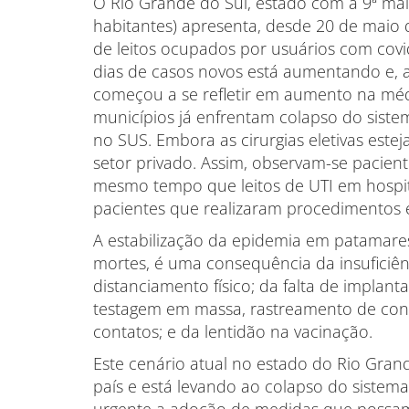
O Rio Grande do Sul, estado com a 9ª mai
habitantes) apresenta, desde 20 de maio 
de leitos ocupados por usuários com covi
dias de casos novos está aumentando e, a
começou a se refletir em aumento na médi
municípios já enfrentam colapso do sistem
no SUS. Embora as cirurgias eletivas est
setor privado. Assim, observam-se pacient
mesmo tempo que leitos de UTI em hospita
pacientes que realizaram procedimentos e
A estabilização da epidemia em patamare
mortes, é uma consequência da insuficiê
distanciamento físico; da falta de implan
testagem em massa, rastreamento de con
contatos; e da lentidão na vacinação.
Este cenário atual no estado do Rio Gra
país e está levando ao colapso do sistema
urgente a adoção de medidas que possam 