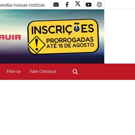
eceba nossas notícias
Filie-se
Fale Conosco