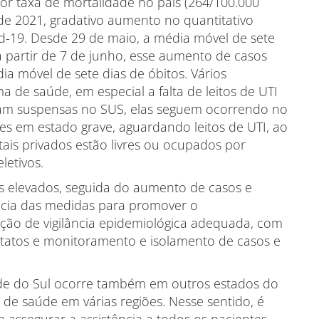
or taxa de mortalidade no país (264/100.000
de 2021, gradativo aumento no quantitativo
d-19. Desde 29 de maio, a média móvel de sete
 partir de 7 de junho, esse aumento de casos
a móvel de sete dias de óbitos. Vários
a de saúde, em especial a falta de leitos de UTI
ejam suspensas no SUS, elas seguem ocorrendo no
es em estado grave, aguardando leitos de UTI, ao
is privados estão livres ou ocupados por
letivos.
s elevados, seguida do aumento de casos e
ncia das medidas para promover o
tação de vigilância epidemiológica adequada, com
tatos e monitoramento e isolamento de casos e
nde do Sul ocorre também em outros estados do
 de saúde em várias regiões. Nesse sentido, é
assegurar a assistência a todos os pacientes