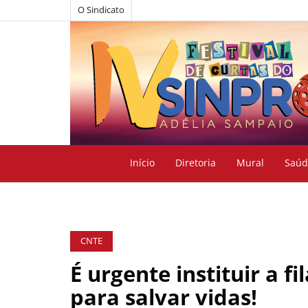
O Sindicato
Início
Diretoria
Mural
Saúd
CNTE
É urgente instituir a fi
para salvar vidas!