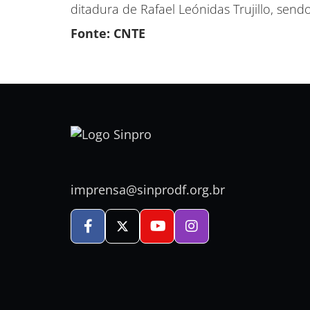
ditadura de Rafael Leónidas Trujillo, se
Fonte: CNTE
imprensa@sinprodf.org.br