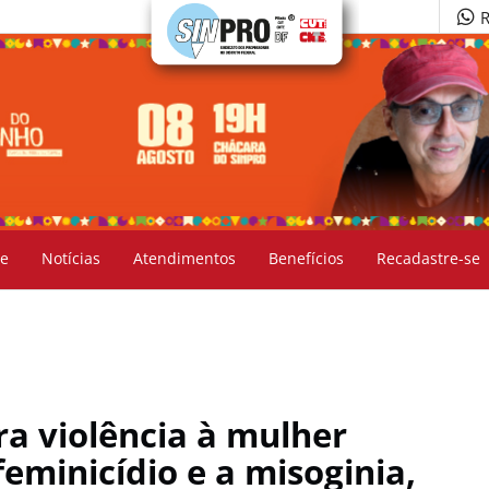
R
e
Notícias
Atendimentos
Benefícios
Recadastre-se
ra violência à mulher
feminicídio e a misoginia,