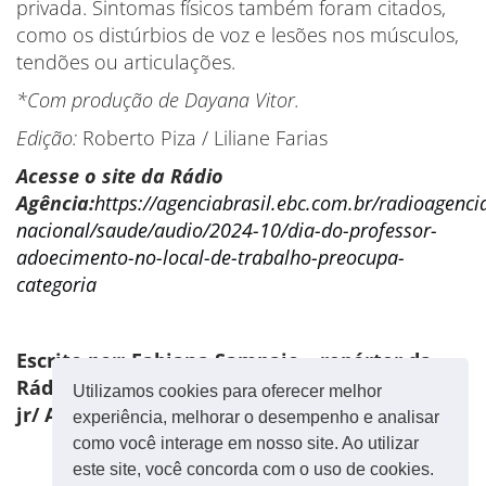
privada. Sintomas físicos também foram citados,
como os distúrbios de voz e lesões nos músculos,
tendões ou articulações.
*Com produção de Dayana Vitor.
Edição:
Roberto Piza / Liliane Farias
Acesse o site da Rádio
Agência:
https://agenciabrasil.ebc.com.br/radioagenci
nacional/saude/audio/2024-10/dia-do-professor-
adoecimento-no-local-de-trabalho-preocupa-
categoria
Escrito por: Fabiana Sampaio – repórter da
Rádio Nacional* – Fotografia: Marcello Casal
Utilizamos cookies para oferecer melhor
jr/ Agência Brasil
experiência, melhorar o desempenho e analisar
como você interage em nosso site. Ao utilizar
este site, você concorda com o uso de cookies.