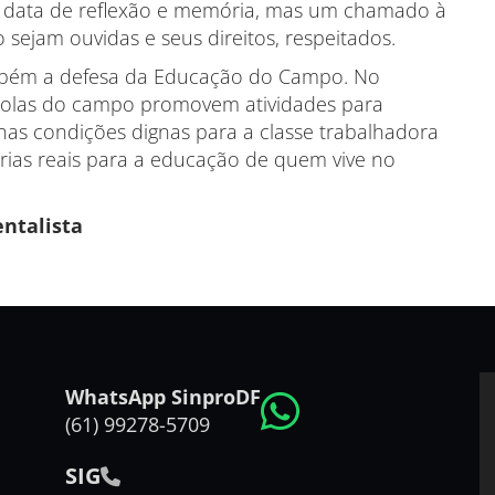
a data de reflexão e memória, mas um chamado à
sejam ouvidas e seus direitos, respeitados.
ambém a defesa da Educação do Campo. No
escolas do campo promovem atividades para
nas condições dignas para a classe trabalhadora
rias reais para a educação de quem vive no
ntalista
WhatsApp SinproDF
(61) 99278-5709
SIG