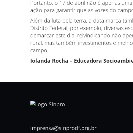
Portanto, o 17 de abril não é apenas um
ação para garantir que as vozes do campo 
Além da luta pela terra, a data marca t
Distrito Federal, por exemplo, diversas 
demarcar este dia, reivindicando não ape
rural, mas também investimentos e melho
campo.
Iolanda Rocha – Educadora Socioambie
imprensa@sinprodf.org.br