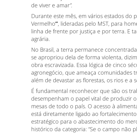
de viver e amar
”.
Durante este mês, em vários estados do pa
Vermelho
”
, lideradas pelo MST, para ho
linha de frente por justiça e por terra. E 
agrária.
No Brasil, a terra permanece concentrad
se apropriou dela de forma violenta, diz
obra escravizada. Essa lógica de cinco s
agronegócio, que ameaça comunidades tra
além de devastar as florestas, os rios e a 
É fundamental reconhecer que são os tr
desempenham o papel vital de produzir o
mesas de todo o país. O acesso à aliment
está diretamente ligado ao fortalecimento 
estratégico para o abastecimento do me
histórico da categoria: “Se o campo não pl