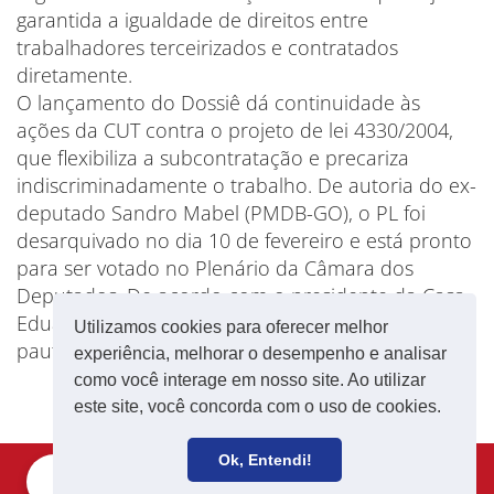
garantida a igualdade de direitos entre
trabalhadores terceirizados e contratados
diretamente.
O lançamento do Dossiê dá continuidade às
ações da CUT contra o projeto de lei 4330/2004,
que flexibiliza a subcontratação e precariza
indiscriminadamente o trabalho. De autoria do ex-
deputado Sandro Mabel (PMDB-GO), o PL foi
desarquivado no dia 10 de fevereiro e está pronto
para ser votado no Plenário da Câmara dos
Deputados. De acordo com o presidente da Casa,
Eduardo Cunha (PMDB-RJ), o texto entrará em
Utilizamos cookies para oferecer melhor
pauta em abril.
experiência, melhorar o desempenho e analisar
como você interage em nosso site. Ao utilizar
este site, você concorda com o uso de cookies.
Ok, Entendi!
Filie-se
Receba notícias