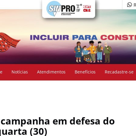
R
e
Notícias
Atendimentos
Benefícios
Recadastre-se
m campanha em defesa do
quarta (30)