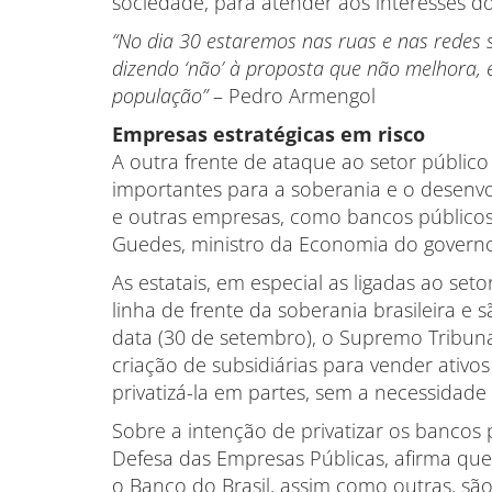
sociedade, para atender aos interesses do 
“No dia 30 estaremos nas ruas e nas redes 
dizendo ‘não’ à proposta que não melhora, 
população”
– Pedro Armengol
Empresas estratégicas em risco
A outra frente de ataque ao setor público
importantes para a soberania e o desenvol
e outras empresas, como bancos públicos,
Guedes, ministro da Economia do govern
As estatais, em especial as ligadas ao set
linha de frente da soberania brasileira e
data (30 de setembro), o Supremo Tribuna
criação de subsidiárias para vender ativos
privatizá-la em partes, sem a necessidade d
Sobre a intenção de privatizar os bancos 
Defesa das Empresas Públicas, afirma que
o Banco do Brasil, assim como outras, são