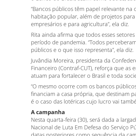
“Bancos públicos têm papel relevante na o
habitação popular, além de projetos para
empresários e para agricultura”, ela diz.
Rita ainda afirma que todos esses setore
período de pandemia. “Todos perceberam 
públicos e o que isso representa”, ela diz.
Juvândia Moreira, presidenta da Confede
Financeiro (Contraf-CUT), reforça que as
atuam para fortalecer o Brasil e toda soci
“O mesmo ocorre com os bancos públicos
financiam a casa própria, que destinam p
é o caso das lotéricas cujo lucro vai tamb
A campanha
Nesta quarta-feira (30), será dada a larg
Nacional de Luta Em Defesa do Serviço Pú
datas posteriores como sequência da ca