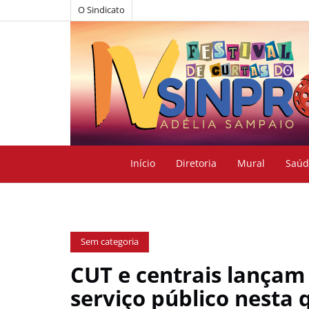
O Sindicato
Início
Diretoria
Mural
Saúd
Sem categoria
CUT e centrais lança
serviço público nesta 