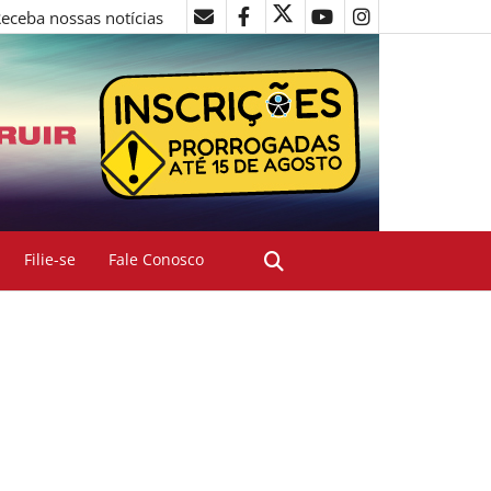
eceba nossas notícias
Filie-se
Fale Conosco