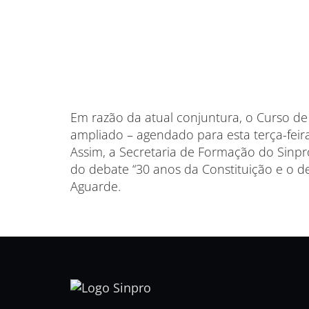
Em razão da atual conjuntura, o Curso de
ampliado – agendado para esta terça-feira 
Assim, a Secretaria de Formação do Sinpr
do debate “30 anos da Constituição e o d
Aguarde.