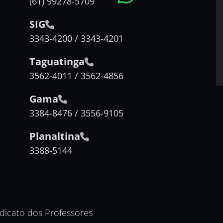
(61) 99278-5709
SIG
3343-4200 / 3343-4201
Taguatinga
3562-4011 / 3562-4856
Gama
3384-8476 / 3556-9105
Planaltina
3388-5144
ndicato dos Professores