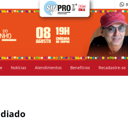
R
e
Notícias
Atendimentos
Benefícios
Recadastre-se
adiado