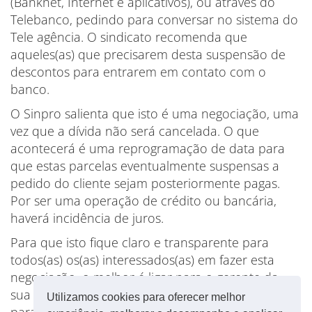
(Banknet, Internet e aplicativos), ou através do
Telebanco, pedindo para conversar no sistema do
Tele agência. O sindicato recomenda que
aqueles(as) que precisarem desta suspensão de
descontos para entrarem em contato com o
banco.
O Sinpro salienta que isto é uma negociação, uma
vez que a dívida não será cancelada. O que
acontecerá é uma reprogramação de data para
que estas parcelas eventualmente suspensas a
pedido do cliente sejam posteriormente pagas.
Por ser uma operação de crédito ou bancária,
haverá incidência de juros.
Para que isto fique claro e transparente para
todos(as) os(as) interessados(as) em fazer esta
negociação, o melhor é ligar para o gerente da
sua conta, já que o banco continua funcionando
Utilizamos cookies para oferecer melhor