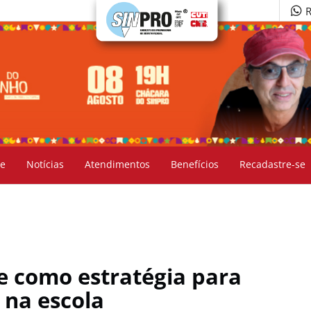
R
e
Notícias
Atendimentos
Benefícios
Recadastre-se
te como estratégia para
 na escola