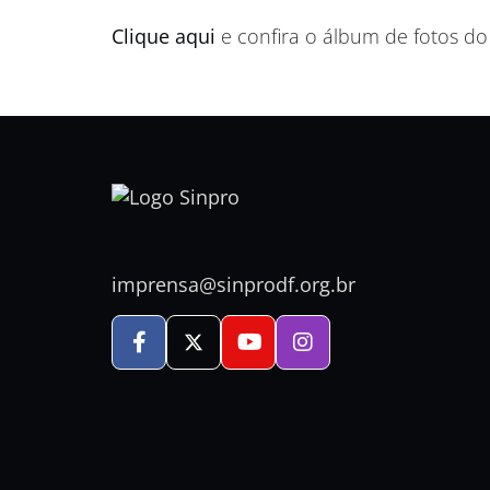
Clique aqui
e confira o álbum de fotos d
imprensa@sinprodf.org.br