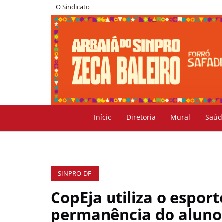
O Sindicato
Início
Diretoria
Mural
Saúd
SINPRO-DF
CopEja utiliza o espor
permanência do aluno