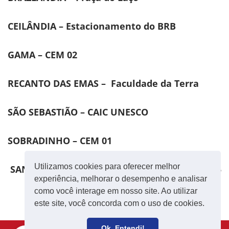
CEILÂNDIA – Estacionamento do BRB
GAMA – CEM 02
RECANTO DAS EMAS – Faculdade da Terra
SÃO SEBASTIÃO – CAIC UNESCO
SOBRADINHO – CEM 01
Utilizamos cookies para oferecer melhor
SANTA MARIA – C.E.E 01 passando pelo CEF 215
experiência, melhorar o desempenho e analisar
como você interage em nosso site. Ao utilizar
este site, você concorda com o uso de cookies.
Ok, Entendi!