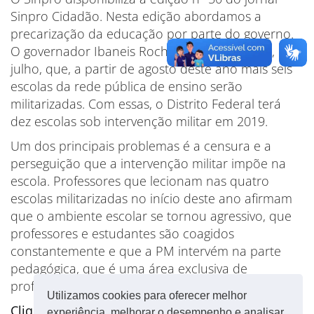
Sinpro Cidadão. Nesta edição abordamos a
precarização da educação por parte do governo.
O governador Ibaneis Rocha (MDB) anunciou, em
julho, que, a partir de agosto deste ano mais seis
escolas da rede pública de ensino serão
militarizadas. Com essas, o Distrito Federal terá
dez escolas sob intervenção militar em 2019.
Um dos principais problemas é a censura e a
perseguição que a intervenção militar impõe na
escola. Professores que lecionam nas quatro
escolas militarizadas no início deste ano afirmam
que o ambiente escolar se tornou agressivo, que
professores e estudantes são coagidos
constantemente e que a PM intervém na parte
pedagógica, que é uma área exclusiva de
professores formados.
Utilizamos cookies para oferecer melhor
Clique aqui
e confira a edição completa.
experiência, melhorar o desempenho e analisar