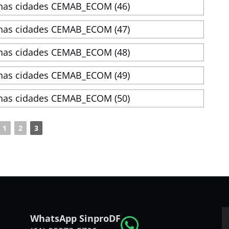
1
2
3
WhatsApp SinproDF