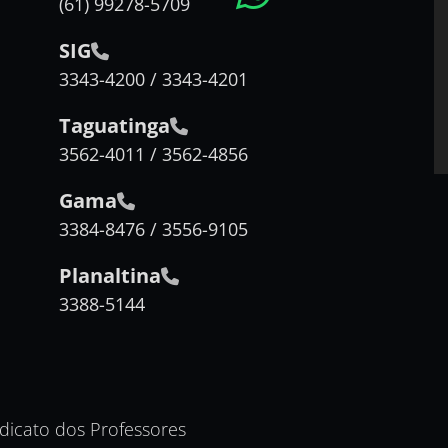
(61) 99278-5709
SIG
3343-4200 / 3343-4201
Taguatinga
3562-4011 / 3562-4856
Gama
3384-8476 / 3556-9105
Planaltina
3388-5144
ndicato dos Professores