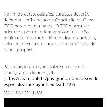
No fim do curso, os(as/es) cursistas deverão
defender um Trabalho de Conclusão de Curso
(TCC) perante uma banca. O TCC deverá ser
orientado por um orientador com titulação
mínima de mestrado, além de doutorandos(as)
selecionados(as) em cursos com temáticas afins
com a proposta.
Para mais informações sobre o curso e o
cronograma, clique AQUI
(
https://ceam.unb.br/pos-graduacao/cursos-de-
especializacao?layout=edit&id=127
)
MATÉRIA EM LIBRAS