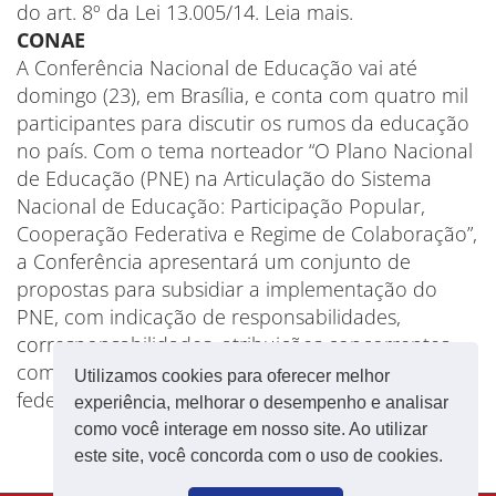
do art. 8º da Lei 13.005/14. Leia mais.
CONAE
A Conferência Nacional de Educação vai até
domingo (23), em Brasília, e conta com quatro mil
participantes para discutir os rumos da educação
no país. Com o tema norteador “O Plano Nacional
de Educação (PNE) na Articulação do Sistema
Nacional de Educação: Participação Popular,
Cooperação Federativa e Regime de Colaboração”,
a Conferência apresentará um conjunto de
propostas para subsidiar a implementação do
PNE, com indicação de responsabilidades,
corresponsabilidades, atribuições concorrentes,
complementares e colaborativas entre os entes
Utilizamos cookies para oferecer melhor
federados e os sistemas de ensino.
experiência, melhorar o desempenho e analisar
como você interage em nosso site. Ao utilizar
este site, você concorda com o uso de cookies.